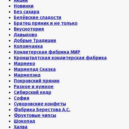
Акции
Новинки
Без сахара
Белёвские сладости
Братец пряник и не только
Вкуснотория
Давыдово
Добрые Традиции
Коломчанка
Кондитерская фабрика МИР
Кронштадтская кондитерская фабрика
Мармеко
Мармелад Сказка
Мармелэнд
Покровский пряник
Разное и нужное
Сибирский кедр
София
Суворовские конфеты
Фабрика Берестова А.С.
Фруктовые чипсы
Шоколад
Халва