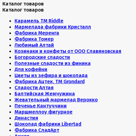
Каталог товаров
Каталог товаров
Карамель ТМ Riddle
Мармелада фабрики Кристалл
Фабрика Меренга
Фабрика Томер
Любимый Алтай
Козинаки и конфеты от ООО Славяновская
Богородские сладости
Полезные сладости из финика
Для кофейни
Цветы из зефира и шоколада
Фабрика Ацтек, ТМ Grondard
Сладости Алтая
Балтийская Жемчужина
Жевательный мармелад Верокко
Печенье Кантуччини
Маршмеллоу фигурное
Династия
Шоколад фабрики Libertad
Фабрика СладАрт