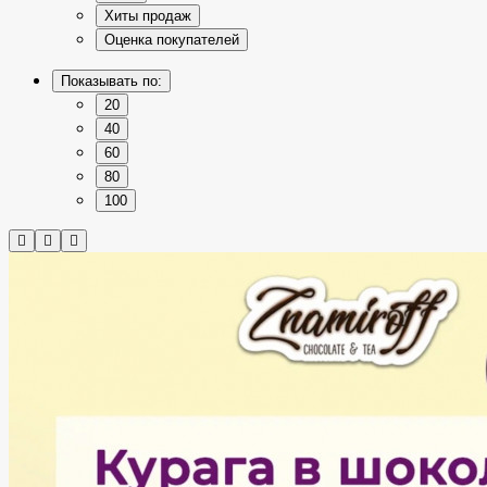
Хиты продаж
Оценка покупателей
Показывать по:
20
40
60
80
100