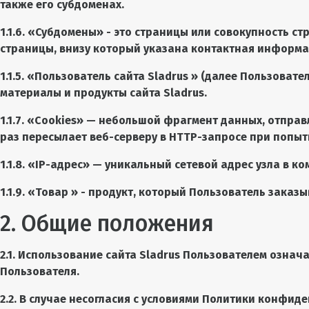
также его субдоменах.
1.1.6. «Субдомены» - это страницы или совокупность с
страницы, внизу который указана контактная информ
1.1.5. «Пользователь сайта
Sladrus
» (далее Пользовател
материалы и продукты сайта
Sladrus
.
1.1.7. «Cookies» — небольшой фрагмент данных, отпра
раз пересылает веб-серверу в HTTP-запросе при попыт
1.1.8. «IP-адрес» — уникальный сетевой адрес узла в к
1.1.9. «Товар » - продукт, который Пользователь заказ
2. Общие положения
2.1. Использование сайта Sladrus Пользователем озна
Пользователя.
2.2. В случае несогласия с условиями Политики конфид