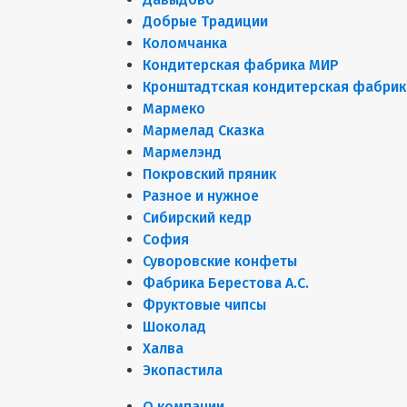
Добрые Традиции
Коломчанка
Кондитерская фабрика МИР
Кронштадтская кондитерская фабрик
Мармеко
Мармелад Сказка
Мармелэнд
Покровский пряник
Разное и нужное
Сибирский кедр
София
Суворовские конфеты
Фабрика Берестова А.С.
Фруктовые чипсы
Шоколад
Халва
Экопастила
О компании