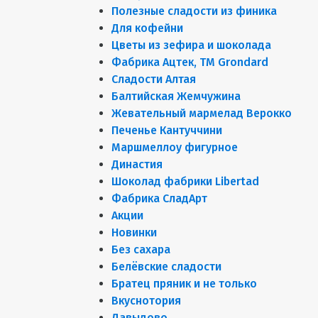
Полезные сладости из финика
Для кофейни
Цветы из зефира и шоколада
Фабрика Ацтек, ТМ Grondard
Сладости Алтая
Балтийская Жемчужина
Жевательный мармелад Верокко
Печенье Кантуччини
Маршмеллоу фигурное
Династия
Шоколад фабрики Libertad
Фабрика СладАрт
Акции
Новинки
Без сахара
Белёвские сладости
Братец пряник и не только
Вкуснотория
Давыдово