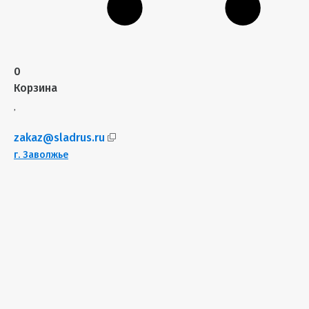
0
Корзина
zakaz@sladrus.ru
г.
Заволжье