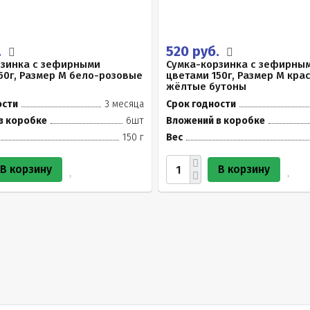
.
520 руб.
рзинка с зефирными
Сумка-корзинка с зефирны
50г, Размер М бело-розовые
цветами 150г, Размер М кра
жёлтые бутоны
ости
3 месяца
Срок годности
в коробке
6шт
Вложений в коробке
150 г
Вес
В корзину
В корзину