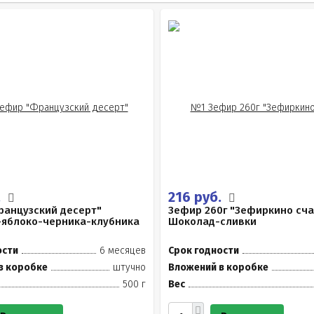
.
216 руб.
ранцузский десерт"
Зефир 260г "Зефиркино сча
-яблоко-черника-клубника
Шоколад-сливки
ости
6 месяцев
Срок годности
в коробке
штучно
Вложений в коробке
500 г
Вес