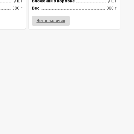
9 шт
Вложений в коробке
9 шт
380 г
Вес
380 г
Нет в наличии