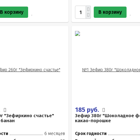
В корзину
В корзину
.
185 руб.
г "Зефиркино счастье"
Зефир 380г "Шоколадное ф
-банан
какао-порошке
ости
6 месяцев
Срок годности