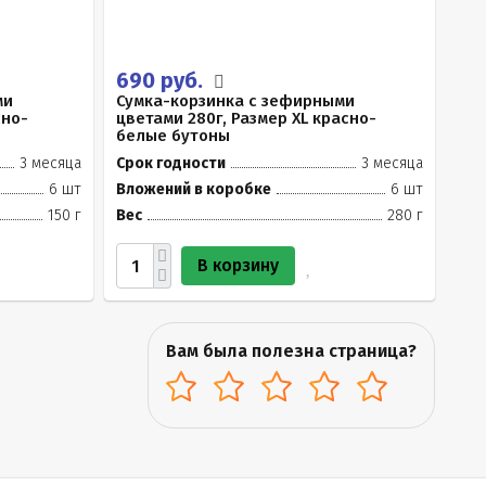
690 руб.
ми
Сумка-корзинка с зефирными
сно-
цветами 280г, Размер XL красно-
белые бутоны
3 месяца
Срок годности
3 месяца
6 шт
Вложений в коробке
6 шт
150 г
Вес
280 г
В корзину
Вам была полезна страница?