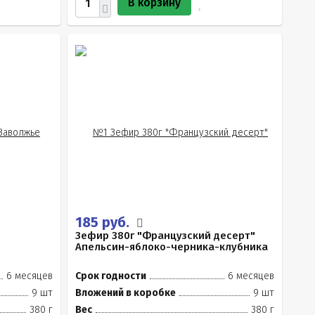
В корзину
185 руб.
Зефир 380г "Французский десерт"
Апельсин-яблоко-черника-клубника
6 месяцев
Срок годности
6 месяцев
9 шт
Вложений в коробке
9 шт
380 г
Вес
380 г