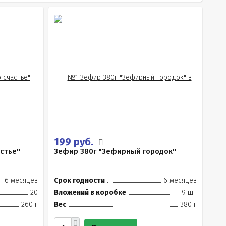
199 руб.
стье"
Зефир 380г "Зефирный городок"
6 месяцев
Срок годности
6 месяцев
20
Вложений в коробке
9 шт
260 г
Вес
380 г