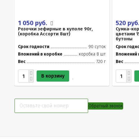
1 050 руб.
520 руб
Розочки зефирные в куполе 90г,
Сумка-ко
(коробка Ассорти 8шт)
цветами 1
бутоны
Срок годности
90 суток
Срок годн
Вложений в коробке
коробка 8 шт
Вложений 
Вес
720 г
Вес
В корзину
Обратный звонок