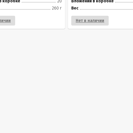
в коробке
20
Вложений в коробке
260 г
Вес
личии
Нет в наличии