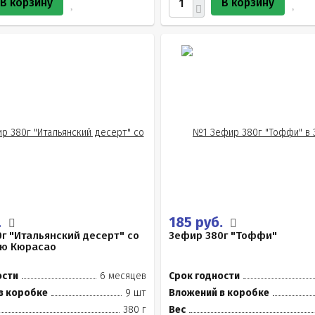
В корзину
В корзину
.
185 руб.
г "Итальянский десерт" со
Зефир 380г "Тоффи"
лю Кюрасао
ости
6 месяцев
Срок годности
в коробке
9 шт
Вложений в коробке
380 г
Вес