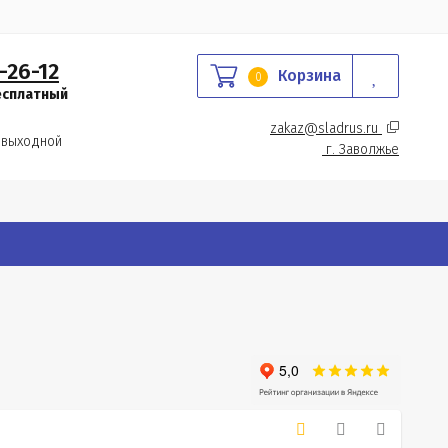
-26-12
Корзина
0
есплатный
zakaz@sladrus.ru 
 выходной
г.
 Заволжье