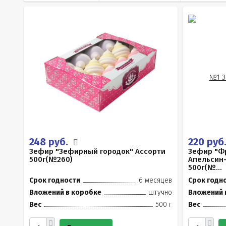
248 руб.
220 руб
Зефир "Зефирный городок" Ассорти
Зефир "Ф
500г(№260)
Апельсин
500г(№...
Срок годности
6 месяцев
Срок годн
Вложений в коробке
штучно
Вложений 
Вес
500 г
Вес