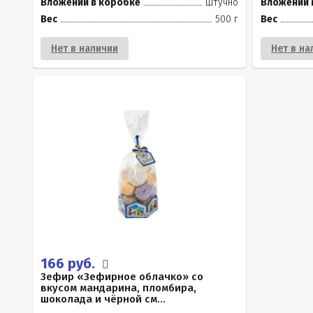
Вложений в коробке
штучно
Вложений 
Вес
500 г
Вес
Нет в наличии
Нет в на
166 руб.
Зефир «Зефирное облачко» со
вкусом мандарина, пломбира,
шоколада и чёрной см...