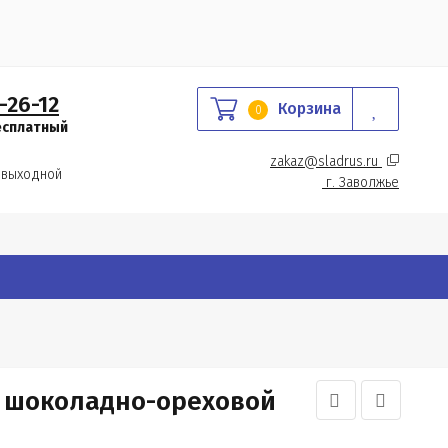
-26-12
Корзина
0
есплатный
zakaz@sladrus.ru 
 выходной
г.
 Заволжье
 шоколадно-ореховой