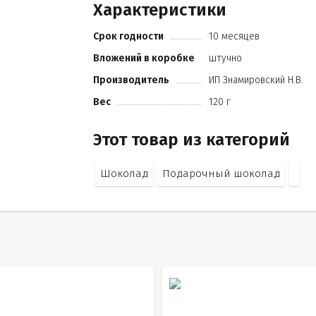
Характеристики
какао продуктов не менее 28%
кандурин
Срок годности
10 месяцев
шоколадно-ореховая паста
пищевой краситель.
Вложений в коробке
штучно
Производитель
ИП Знамировский Н.В.
Вес
120 г
Этот товар из категорий
Шоколад
Подарочный шоколад