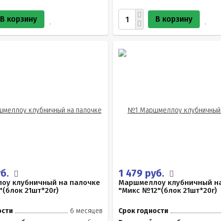
В корзину
В корзину
уб.
1 479 руб.
оу клубничный на палочке
Маршмеллоу клубничный н
(блок 21шт*20г)
"Микс №12"(блок 21шт*20г)
ости
6 месяцев
Срок годности