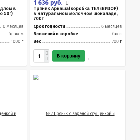
1 636 руб.
идлом в
Пряник Аркаша(коробка ТЕЛЕВИЗОР)
о 50г)
в натуральном молочном шоколаде,
700г
6 месяцев
Срок годности
6 месяцев
блоком
Вложений в коробке
блок
1000 г
Вес
700 г
В корзину