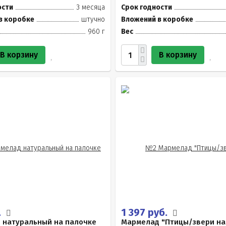
ости
3 месяца
Срок годности
в коробке
штучно
Вложений в коробке
960 г
Вес
В корзину
В корзину
.
1 397 руб.
 натуральный на палочке
Мармелад "Птицы/звери на