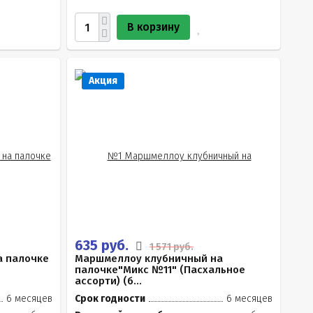
В корзину
Акция
635 руб.
1 571 руб.
а палочке
Маршмеллоу клубничный на
палочке"Микс №11" (Пасхальное
ассорти) (б...
6 месяцев
Срок годности
6 месяцев