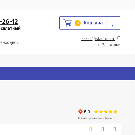
-26-12
Корзина
0
есплатный
zakaz@sladrus.ru 
 выходной
г.
 Заволжье