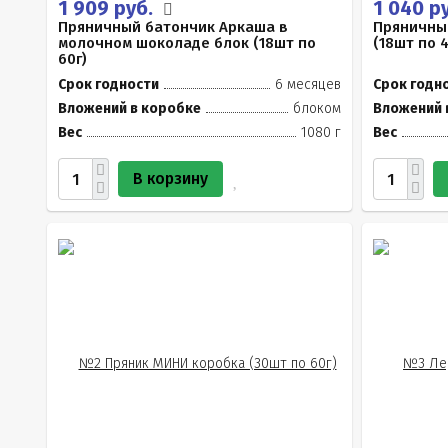
1 909 руб.
1 040 р
Пряничный батончик Аркаша в
Пряничны
молочном шоколаде блок (18шт по
(18шт по 4
60г)
Срок годности
6 месяцев
Срок годн
Вложений в коробке
блоком
Вложений 
Вес
1080 г
Вес
В корзину