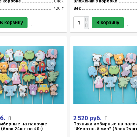
в коробке
блок
Вложений в коробке
420 г
Вес
В корзину
В корзину
уб.
2 520 руб.
имбирные на палочке
Пряники имбирные на пало
 (блок 24шт по 40г)
"Животный мир" (блок 24шт