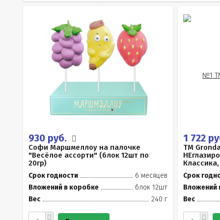
930 руб.
1 722 р
Софи Маршмеллоу на палочке
TM Gronda
"Весёлое ассорти" (блок 12шт по
НЕглазир
20гр)
Классика, 
Срок годности
6 месяцев
Срок годн
Вложений в коробке
блок 12шт
Вложений 
Вес
240 г
Вес