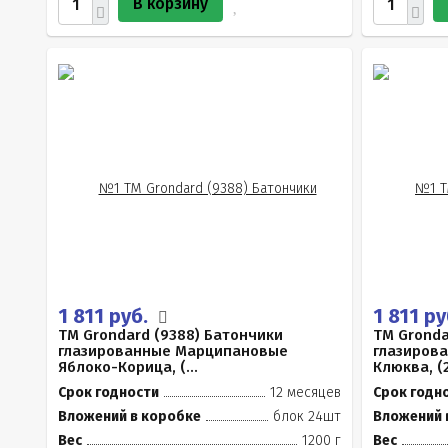
В корзину
1 811 руб.
1 811 р
TM Grondard (9388) Батончики
TM Gronda
глазированные Марципановые
глазиров
Яблоко-Корица, (...
Клюква, (2
Срок годности
12 месяцев
Срок годн
Вложений в коробке
блок 24шт
Вложений 
Вес
1200 г
Вес