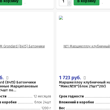
В корзину
В корзину
уб.
1 723 руб.
rd (8415) Батончики
Маршмеллоу клубничный н
анные Марципановые
"Микс№8"(блок 21шт*20г)
4шт по...
ости
12 месяцев
Срок годности
в коробке
блок 24шт
Вложений в коробке
1200 г
Вес