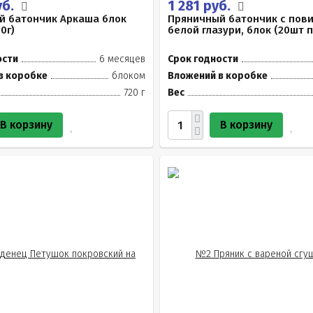
уб.
1 281 руб.
й батончик Аркаша блок
Пряничный батончик с пов
0г)
белой глазури, блок (20шт п
ости
6 месяцев
Срок годности
в коробке
блоком
Вложений в коробке
720 г
Вес
В корзину
В корзину