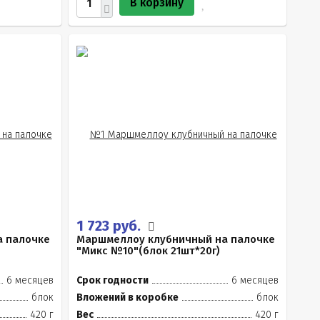
В корзину
1 723 руб.
а палочке
Маршмеллоу клубничный на палочке
"Микс №10"(блок 21шт*20г)
6 месяцев
Срок годности
6 месяцев
блок
Вложений в коробке
блок
420 г
Вес
420 г