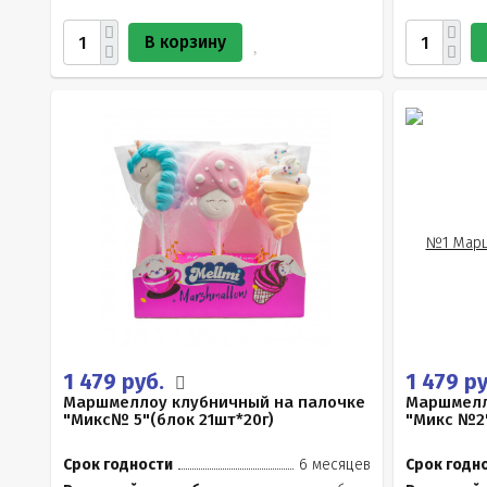
В корзину
1 479 руб.
1 479 р
Маршмеллоу клубничный на палочке
Маршмелл
"Микс№ 5"(блок 21шт*20г)
"Микс №2"
Срок годности
6 месяцев
Срок годн