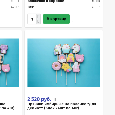
блок
Вложений в коробке
блок
420 г
Вес
480 г
В корзину
2 520 руб.
чке
Пряники имбирные на палочке "Для
 по 40г)
девчат" (блок 24шт по 40г)