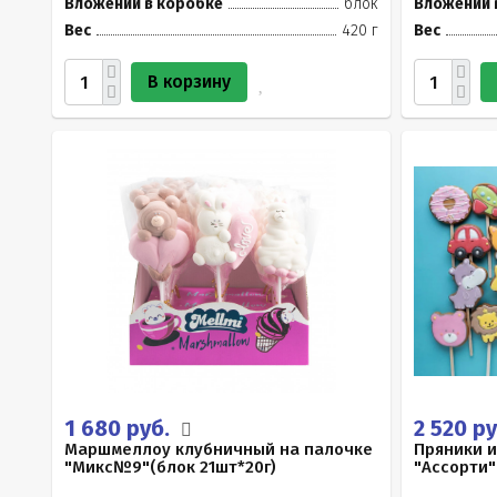
Вложений в коробке
блок
Вложений 
Вес
420 г
Вес
В корзину
1 680 руб.
2 520 р
Маршмеллоу клубничный на палочке
Пряники 
"Микс№9"(блок 21шт*20г)
"Ассорти"