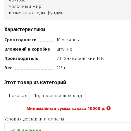
лактоза
молочный жир
возможны следы фундука
кешью
арахиса
Характеристики
какао продуктов не менее 28%
кандурин
Срок годности
10 месяцев
шоколадно-ореховая паста
Вложений в коробке
штучно
пищевой краситель.
Производитель
ИП Знамировский Н.В.
Вес
225 г
Этот товар из категорий
Шоколад
Подарочный шоколад
Минимальная сумма заказа 10000 р.
Условия доставки и оплаты
В наличии