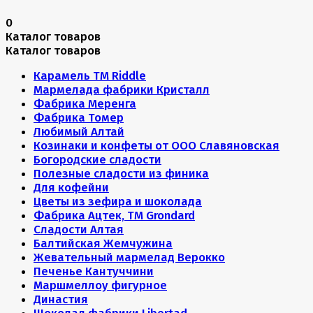
0
Каталог товаров
Каталог товаров
Карамель ТМ Riddle
Мармелада фабрики Кристалл
Фабрика Меренга
Фабрика Томер
Любимый Алтай
Козинаки и конфеты от ООО Славяновская
Богородские сладости
Полезные сладости из финика
Для кофейни
Цветы из зефира и шоколада
Фабрика Ацтек, ТМ Grondard
Сладости Алтая
Балтийская Жемчужина
Жевательный мармелад Верокко
Печенье Кантуччини
Маршмеллоу фигурное
Династия