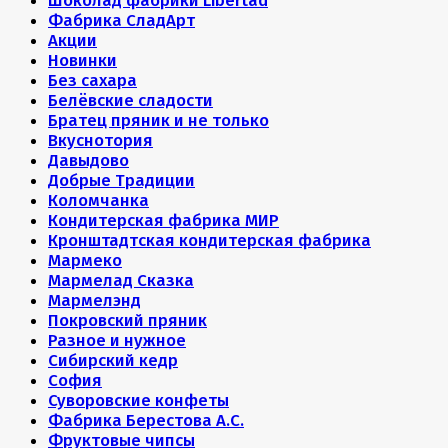
Шоколад фабрики Libertad
Фабрика СладАрт
Акции
Новинки
Без сахара
Белёвские сладости
Братец пряник и не только
Вкуснотория
Давыдово
Добрые Традиции
Коломчанка
Кондитерская фабрика МИР
Кронштадтская кондитерская фабрика
Мармеко
Мармелад Сказка
Мармелэнд
Покровский пряник
Разное и нужное
Сибирский кедр
София
Суворовские конфеты
Фабрика Берестова А.С.
Фруктовые чипсы