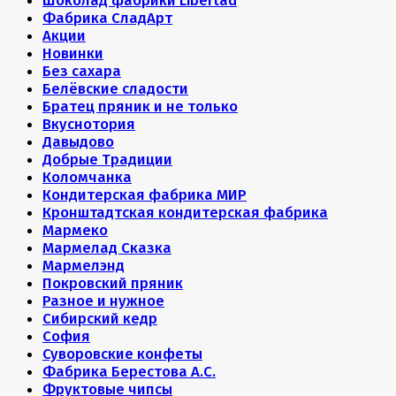
Шоколад фабрики Libertad
Фабрика СладАрт
Акции
Новинки
Без сахара
Белёвские сладости
Братец пряник и не только
Вкуснотория
Давыдово
Добрые Традиции
Коломчанка
Кондитерская фабрика МИР
Кронштадтская кондитерская фабрика
Мармеко
Мармелад Сказка
Мармелэнд
Покровский пряник
Разное и нужное
Сибирский кедр
София
Суворовские конфеты
Фабрика Берестова А.С.
Фруктовые чипсы