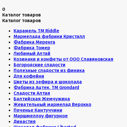
0
Каталог товаров
Каталог товаров
Карамель ТМ Riddle
Мармелада фабрики Кристалл
Фабрика Меренга
Фабрика Томер
Любимый Алтай
Козинаки и конфеты от ООО Славяновская
Богородские сладости
Полезные сладости из финика
Для кофейни
Цветы из зефира и шоколада
Фабрика Ацтек, ТМ Grondard
Сладости Алтая
Балтийская Жемчужина
Жевательный мармелад Верокко
Печенье Кантуччини
Маршмеллоу фигурное
Династия