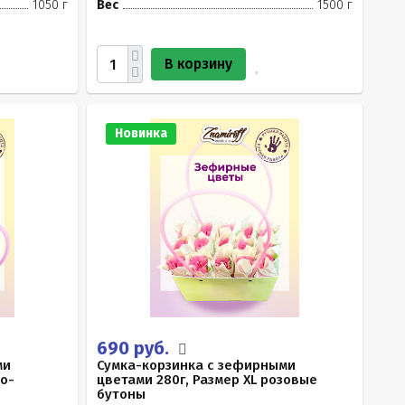
1050 г
Вес
1500 г
В корзину
Новинка
690 руб.
ми
Сумка-корзинка с зефирными
ло-
цветами 280г, Размер XL розовые
бутоны