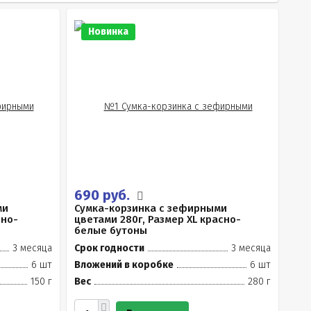
Новинка
690 руб.
ми
Сумка-корзинка с зефирными
сно-
цветами 280г, Размер XL красно-
белые бутоны
3 месяца
Срок годности
3 месяца
6 шт
Вложений в коробке
6 шт
150 г
Вес
280 г