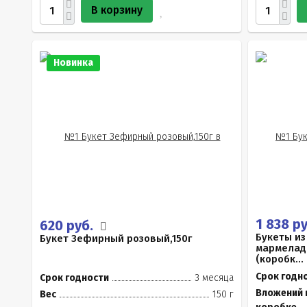
В корзину
Новинка
1 838 р
620 руб.
Букеты из
Букет Зефирный розовый,150г
мармелад
(коробк...
Срок годн
Срок годности
3 месяца
Вложений 
Вес
150 г