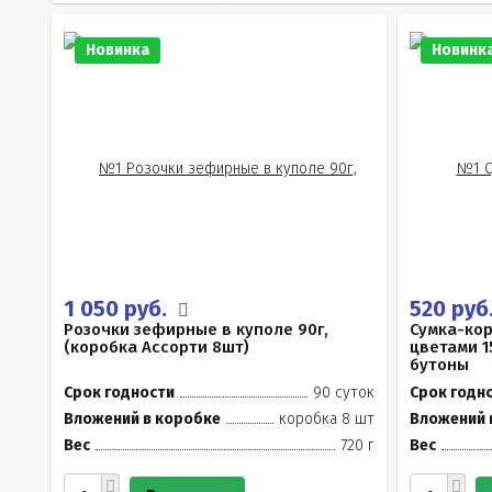
Новинка
Новинк
1 050 руб.
520 руб
Розочки зефирные в куполе 90г,
Сумка-ко
(коробка Ассорти 8шт)
цветами 1
бутоны
Срок годности
90 суток
Срок годн
Вложений в коробке
коробка 8 шт
Вложений 
Вес
720 г
Вес