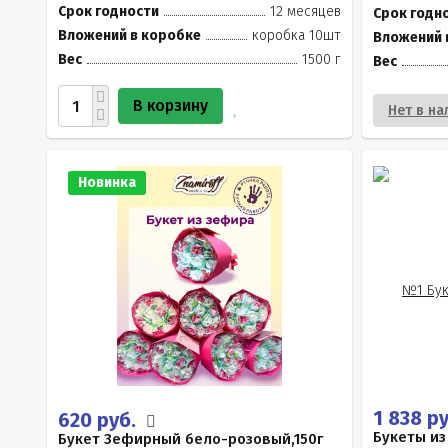
Срок годности
12 месяцев
Срок годн
Вложений в коробке
коробка 10шт
Вложений 
Вес
1500 г
Вес
В корзину
Нет в на
Новинка
1 838 р
620 руб.
Букеты из
Букет Зефирный бело-розовый,150г