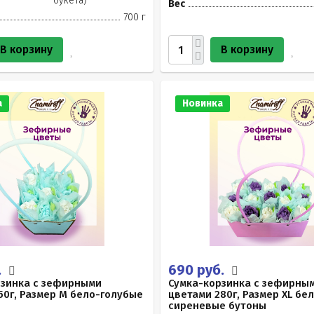
букета)
Вес
700 г
В корзину
В корзину
а
Новинка
.
690 руб.
рзинка с зефирными
Сумка-корзинка с зефирны
50г, Размер М бело-голубые
цветами 280г, Размер XL бе
сиреневые бутоны