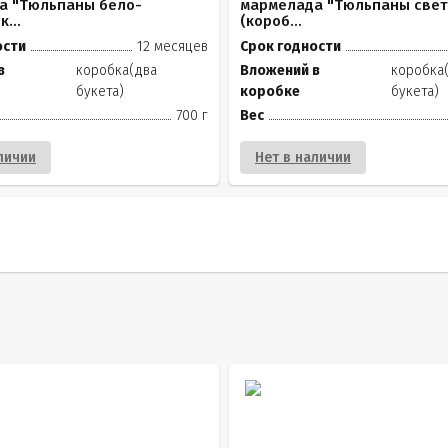
а "Тюльпаны бело-
мармелада "Тюльпаны све
...
(короб...
ости
12 месяцев
Срок годности
в
коробка(два
Вложений в
коробка
букета)
коробке
букета)
700 г
Вес
личии
Нет в наличии