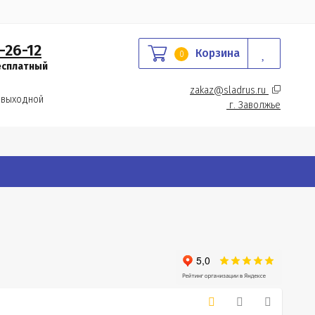
-26-12
Корзина
0
есплатный
zakaz@sladrus.ru 
 выходной
г.
 Заволжье