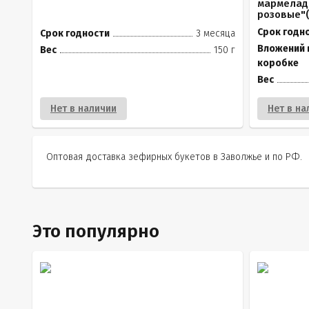
мармелад
розовые"(к
Срок годн
Срок годности
3 месяца
Вложений 
Вес
150 г
коробке
Вес
Нет в наличии
Нет в на
Оптовая доставка зефирных букетов в Заволжье и по РФ.
Это популярно