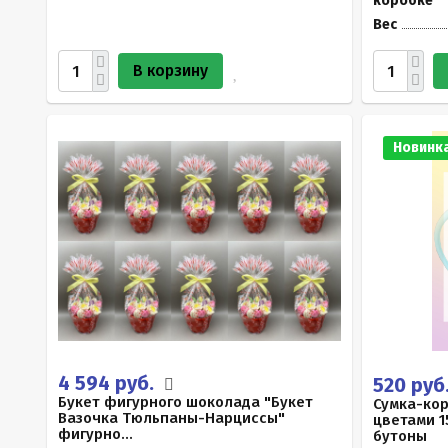
коробке
Вес
В корзину
Новинк
4 594 руб.
520 руб
Букет фигурного шоколада "Букет
Сумка-ко
Вазочка Тюльпаны-Нарциссы"
цветами 1
фигурно...
бутоны