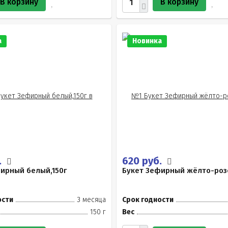
В корзину
В корзину
а
Новинка
.
620 руб.
ирный белый,150г
Букет Зефирный жёлто-роз
ости
3 месяца
Срок годности
150 г
Вес