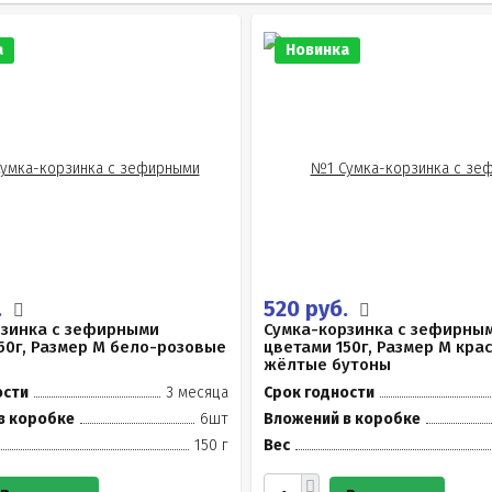
а
Новинка
.
520 руб.
рзинка с зефирными
Сумка-корзинка с зефирны
50г, Размер М бело-розовые
цветами 150г, Размер М кра
жёлтые бутоны
ости
3 месяца
Срок годности
в коробке
6шт
Вложений в коробке
150 г
Вес