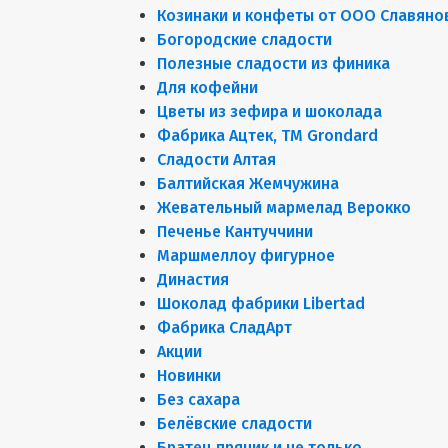
Козинаки и конфеты от ООО Славяно
Богородские сладости
Полезные сладости из финика
Для кофейни
Цветы из зефира и шоколада
Фабрика Ацтек, ТМ Grondard
Сладости Алтая
Балтийская Жемчужина
Жевательный мармелад Верокко
Печенье Кантуччини
Маршмеллоу фигурное
Династия
Шоколад фабрики Libertad
Фабрика СладАрт
Акции
Новинки
Без сахара
Белёвские сладости
Братец пряник и не только