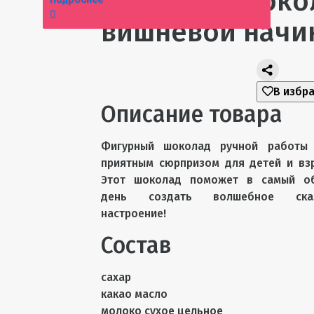
Вареники шоко
вишневой начин
В избр
Описание товара
Фигурный шоколад ручной работы 
приятным сюрпризом для детей и вз
Этот шоколад поможет в самый о
день создать волшебное сказ
настроение!
Состав
сахар
какао масло
молоко сухое цельное