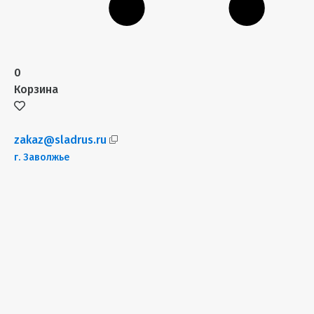
0
Корзина
zakaz@sladrus.ru
г.
Заволжье