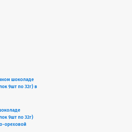
шоколаде
ок 9шт по 32г)