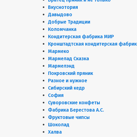
Вкуснотория
Давыдово
Добрые Традиции
Коломчанка
Кондитерская фабрика МИР
Кронштадтская кондитерская фабрик
Мармеко
Мармелад Сказка
Мармелэнд
Покровский пряник
Разное и нужное
Сибирский кедр
София
Суворовские конфеты
Фабрика Берестова А.С.
Фруктовые чипсы
Шоколад
Халва