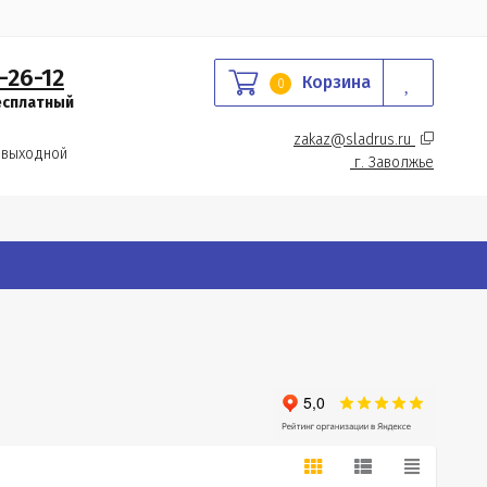
-26-12
Корзина
0
есплатный
zakaz@sladrus.ru 
 выходной
г.
 Заволжье