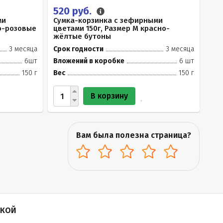
520 руб.
ми
Сумка-корзинка с зефирными
ло-розовые
цветами 150г, Размер М красно-
жёлтые бутоны
3 месяца
Срок годности
3 месяца
6шт
Вложений в коробке
6 шт
150 г
Вес
150 г
В корзину
Вам была полезна страница?
ПКОЙ