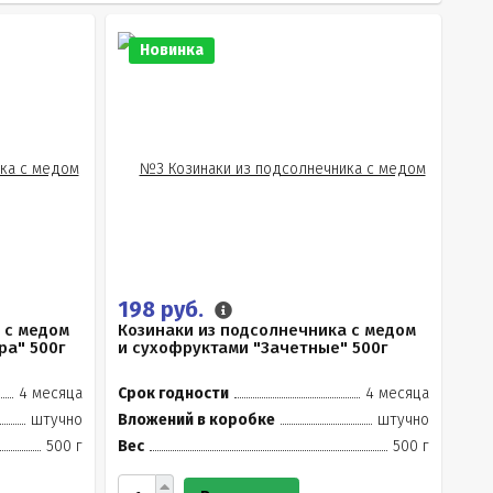
Новинка
198 руб.
 с медом
Козинаки из подсолнечника с медом
ра" 500г
и сухофруктами "Зачетные" 500г
4 месяца
Срок годности
4 месяца
штучно
Вложений в коробке
штучно
500 г
Вес
500 г