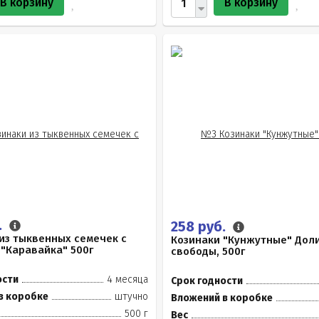
В корзину
В корзину
.
258 руб.
из тыквенных семечек с
Козинаки "Кунжутные" Дол
"Каравайка" 500г
свободы, 500г
ости
4 месяца
Срок годности
в коробке
штучно
Вложений в коробке
500 г
Вес