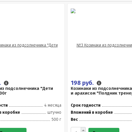
.
198 руб.
из подсолнечника "Дети
Козинаки из подсолнечника
00г
и арахисом "Полдник трене
ости
4 месяца
Срок годности
в коробке
штучно
Вложений в коробке
500 г
Вес