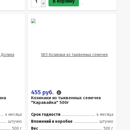
В корзину
455 руб.
ина
Козинаки из тыквенных семечек
"Каравайка" 500г
4 месяца
Срок годности
4 месяца
штучно
Вложений в коробке
штучно
500 г
Вес
500 г