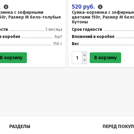
.
520 руб.
рзинка с зефирными
Сумка-корзинка с зефирны
50г, Размер М бело-голубые
цветами 150г, Размер М бе
бутоны
ости
3 месяца
Срок годности
в коробке
6шт
Вложений в коробке
150 г
Вес
В корзину
В корзину
РАЗДЕЛЫ
ПЕРЕД ПОКУ