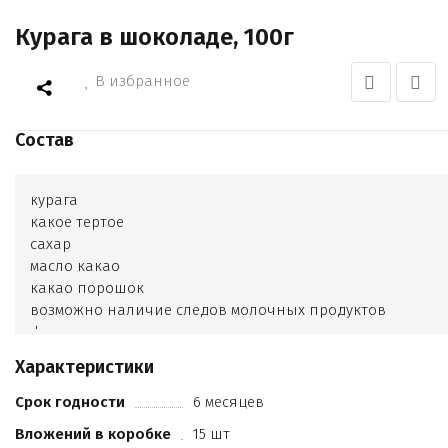
Курага в шоколаде, 100г
В избранное
Состав
курага
какое тертое
сахар
масло какао
какао порошок
возможно наличие следов молочных продуктов
фундука
кешью и арахиса. Какао продуктов 38
Характеристики
6%
Срок годности
6 месяцев
Вложений в коробке
15 шт