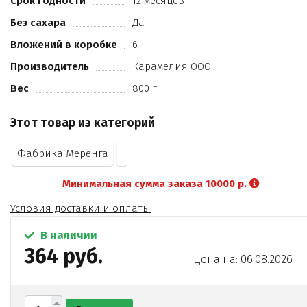
Срок годности
12 месяцев
растительный экстракт мелиссы
Без сахара
Да
экстракт ромашки
консервант Е220.
Вложений в коробке
6
Производитель
Карамелия ООО
Вес
800 г
Этот товар из категорий
Фабрика Меренга
Минимальная сумма заказа 10000 р.
Условия доставки и оплаты
В наличии
364 руб.
Цена на: 06.08.2026