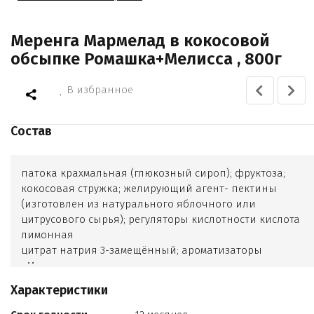
Меренга Мармелад в кокосовой
обсыпке Ромашка+Мелисса , 800г
В избранное
Состав
патока крахмальная (глюкозный сироп); фруктоза;
кокосовая стружка; желирующий агент- пектины
(изготовлен из натурального яблочного или
цитрусового сырья); регуляторы кислотности кислота
лимонная
цитрат натрия 3-замещённый; ароматизаторы
«Мелисса»
«Лайм»
Характеристики
«Манго-маракуйя»; красители пищевые куркумин
хлорофиллов и хлорофиллинов медные комплексы